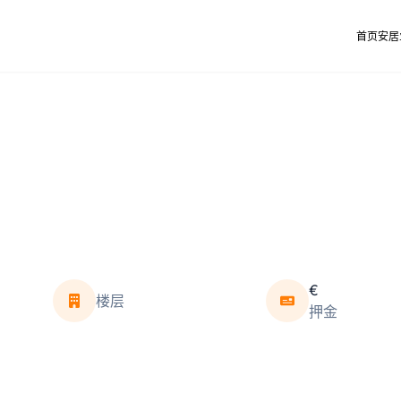
首页
安居
€
楼层
押金