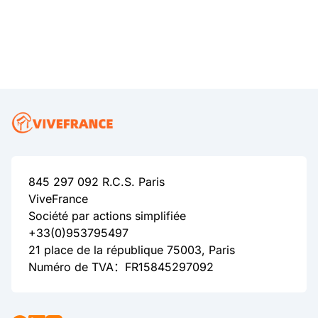
845 297 092 R.C.S. Paris
ViveFrance
Société par actions simplifiée
+33(0)953795497
21 place de la république 75003, Paris
Numéro de TVA：FR15845297092