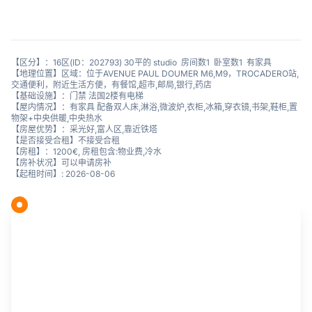
【区分】：16区(ID：202793) 30平的 studio 房间数1 卧室数1 有家具
【地理位置】区域：位于AVENUE PAUL DOUMER M6,M9，TROCADERO站,
交通便利，附近生活方便，有餐馆,超市,邮局,银行,药店
【基础设施】：门禁 法国2楼有电梯
【屋内情况】：有家具 配备双人床,淋浴,微波炉,衣柜,冰箱,穿衣镜,书架,鞋柜,置
物架+中央供暖,中央热水
【房屋优势】：采光好,富人区,靠近铁塔
【是否接受合租】不接受合租
【房租】：1200€, 房租包含:物业费,冷水
【房补状况】可以申请房补
【起租时间】: 2026-08-06