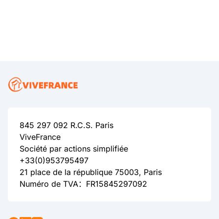
845 297 092 R.C.S. Paris
ViveFrance
Société par actions simplifiée
+33(0)953795497
21 place de la république 75003, Paris
Numéro de TVA：FR15845297092