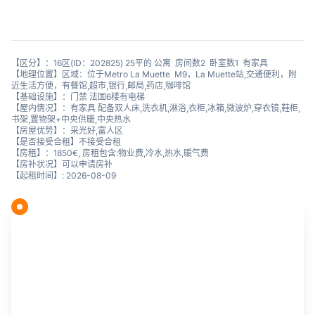
【区分】：16区(ID：202825) 25平的 公寓 房间数2 卧室数1 有家具
【地理位置】区域：位于Metro La Muette M9，La Muette站,交通便利，附
近生活方便，有餐馆,超市,银行,邮局,药店,咖啡馆
【基础设施】：门禁 法国6楼有电梯
【屋内情况】：有家具 配备双人床,洗衣机,淋浴,衣柜,冰箱,微波炉,穿衣镜,鞋柜,
书架,置物架+中央供暖,中央热水
【房屋优势】：采光好,富人区
【是否接受合租】不接受合租
【房租】：1850€, 房租包含:物业费,冷水,热水,暖气费
【房补状况】可以申请房补
【起租时间】: 2026-08-09