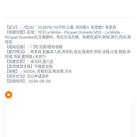
【区分】：7区(ID：202879) 115平的 公寓 房间数4 卧室数1 有家具
【地理位置】区域：位于La Motte - Picquet Grenelle M10，La Motte -
Picquet Grenelle站,交通便利，附近生活方便，有餐馆,超市,邮局,银行,药店,咖
啡馆
【基础设施】：门禁 法国1楼有电梯
【屋内情况】：有家具 配备双人床,洗衣机,淋浴,微波炉,衣柜,冰箱,沙发,鞋柜,穿
衣镜,书架,置物架+天然气
【房屋优势】：采光好,富人区
【是否接受合租】不接受合租
【房租】：5000€, 房租包含:物业费,冷水
【房补状况】可以申请房补
【起租时间】: 2026-08-06