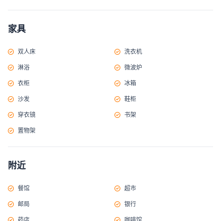
家具
双人床
洗衣机
淋浴
微波炉
衣柜
冰箱
沙发
鞋柜
穿衣镜
书架
置物架
附近
餐馆
超市
邮局
银行
药店
咖啡馆