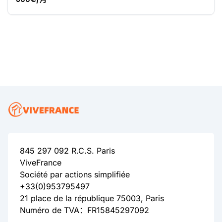
845 297 092 R.C.S. Paris
ViveFrance
Société par actions simplifiée
+33(0)953795497
21 place de la république 75003, Paris
Numéro de TVA：FR15845297092