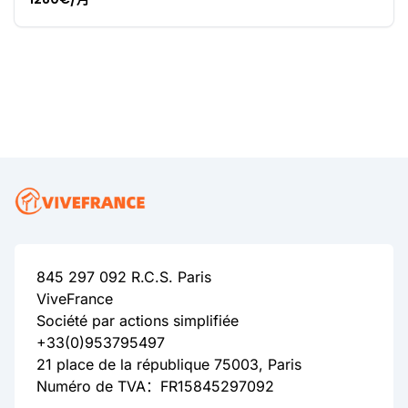
845 297 092 R.C.S. Paris
ViveFrance
Société par actions simplifiée
+33(0)953795497
21 place de la république 75003, Paris
Numéro de TVA：FR15845297092