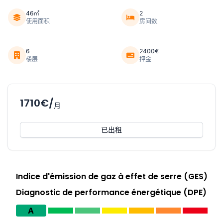
46㎡
2
使用面积
房间数
6
2400€
楼层
押金
1710€/
月
已出租
Indice d'émission de gaz à effet de serre (GES)
Diagnostic de performance énergétique (DPE)
A