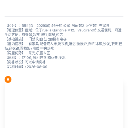
【区分】：15区(ID：202909) 46平的 公寓 房间数2 卧室数1 有家具
【地理位置】区域：位于rue la Quintinie M12，Vaugirard站,交通便利，附近
生活方便，有餐馆,超市,银行,邮局,药店
【基础设施】：门禁,阳台 法国6楼有电梯
【屋内情况】：有家具 配备双人床,洗衣机,淋浴,微波炉,衣柜,冰箱,沙发,书架,鞋
柜,穿衣镜,置物架+电暖,中央热水
【房屋优势】：采光好,富人区
【房租】：1710€, 房租包含:物业费,冷水
【房补状况】可以申请房补
【起租时间】: 2026-08-09