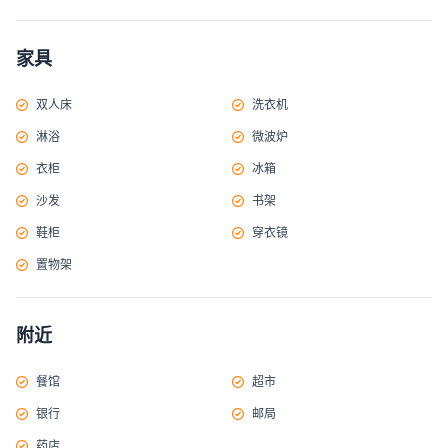
家具
双人床
洗衣机
淋浴
微波炉
衣柜
冰箱
沙发
书架
鞋柜
穿衣镜
置物架
附近
餐馆
超市
银行
邮局
药店