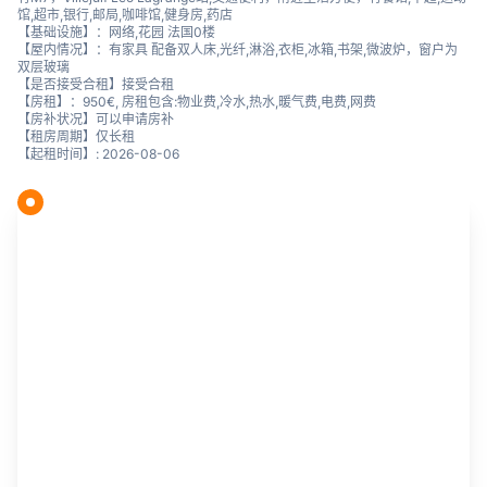
馆,超市,银行,邮局,咖啡馆,健身房,药店
【基础设施】：网络,花园 法国0楼
【屋内情况】：有家具 配备双人床,光纤,淋浴,衣柜,冰箱,书架,微波炉，窗户为
双层玻璃
【是否接受合租】接受合租
【房租】：950€, 房租包含:物业费,冷水,热水,暖气费,电费,网费
【房补状况】可以申请房补
【租房周期】仅长租
【起租时间】: 2026-08-06