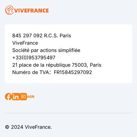
845 297 092 R.C.S. Paris
ViveFrance
Société par actions simplifiée
+33(0)953795497
21 place de la république 75003, Paris
Numéro de TVA：FR15845297092
© 2024 ViveFrance.