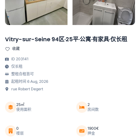
Vitry-sur-Seine 94区·25平·公寓·有家具·仅长租
收藏
ID 203141
仅长租
整租合租皆可
起租时间 6 Aug, 2026
rue Robert Degert
25㎡
2
使用面积
房间数
0
1900€
楼层
押金