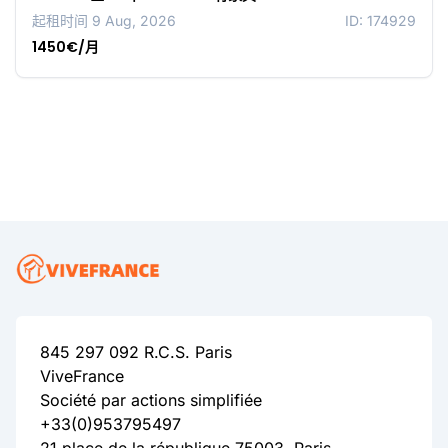
起租时间 9 Aug, 2026
ID: 174929
1450€/月
845 297 092 R.C.S. Paris
ViveFrance
Société par actions simplifiée
+33(0)953795497
21 place de la république 75003, Paris