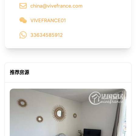
china@vivefrance.com
VIVEFRANCE01
33634585912
推荐房源