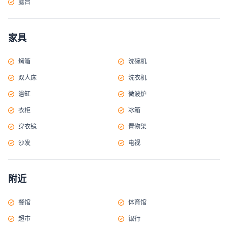
露台
家具
烤箱
洗碗机
双人床
洗衣机
浴缸
微波炉
衣柜
冰箱
穿衣镜
置物架
沙发
电视
附近
餐馆
体育馆
超市
银行