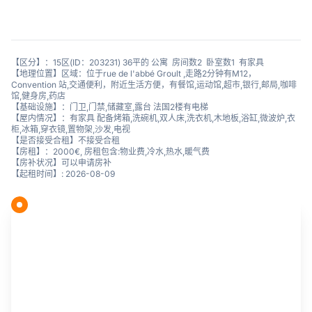
【区分】：15区(ID：203231) 36平的 公寓 房间数2 卧室数1 有家具
【地理位置】区域：位于rue de l'abbé Groult ,走路2分钟有M12，
Convention 站,交通便利，附近生活方便，有餐馆,运动馆,超市,银行,邮局,咖啡
馆,健身房,药店
【基础设施】：门卫,门禁,储藏室,露台 法国2楼有电梯
【屋内情况】：有家具 配备烤箱,洗碗机,双人床,洗衣机,木地板,浴缸,微波炉,衣
柜,冰箱,穿衣镜,置物架,沙发,电视
【是否接受合租】不接受合租
【房租】：2000€, 房租包含:物业费,冷水,热水,暖气费
【房补状况】可以申请房补
【起租时间】: 2026-08-09