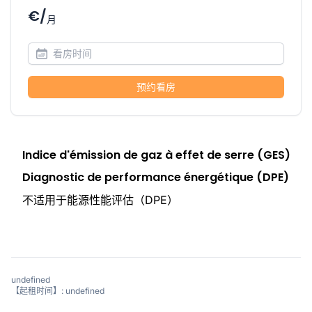
€/
月
预约看房
Indice d'émission de gaz à effet de serre (GES)
Diagnostic de performance énergétique (DPE)
不适用于能源性能评估（DPE）
undefined
【起租时间】: undefined