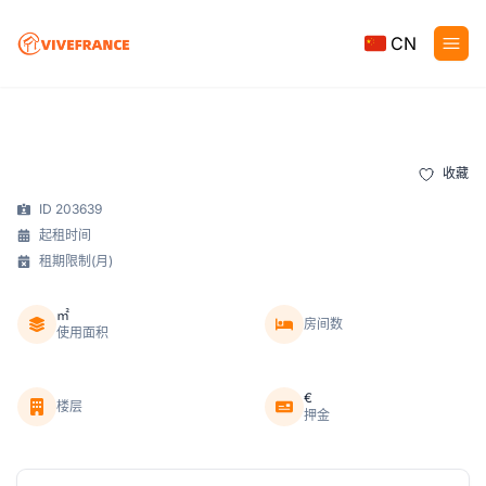
CN
收藏
ID 203639
起租时间
租期限制(月)
㎡
房间数
使用面积
€
楼层
押金