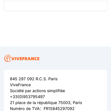
845 297 092 R.C.S. Paris
ViveFrance
Société par actions simplifiée
+33(0)953795497
21 place de la république 75003, Paris
Numéro de TVA：FR15845297092