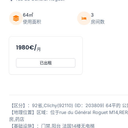
64㎡
3
使用面积
房间数
1980€/
月
已出租
【区分】：92省,Clichy(92110) (ID：203809) 64
【地理位置】区域：位于rue du Général Roguet M
房,药店
【基础设施】：门禁,阳台 法国14楼无电梯