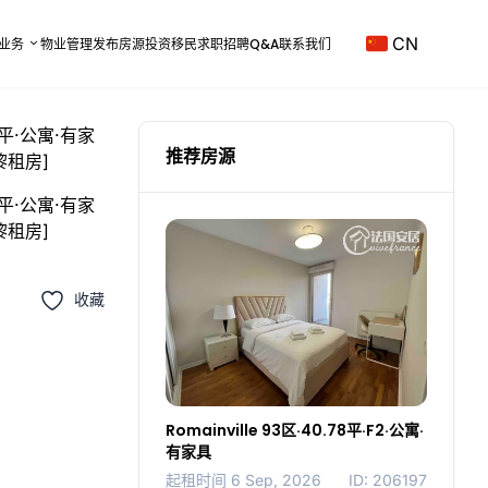
CN
业务
物业管理
发布房源
投资移民
求职招聘
Q&A
联系我们
推荐房源
收藏
Romainville 93区·40.78平·F2·公寓·
有家具
起租时间 6 Sep, 2026
ID: 206197