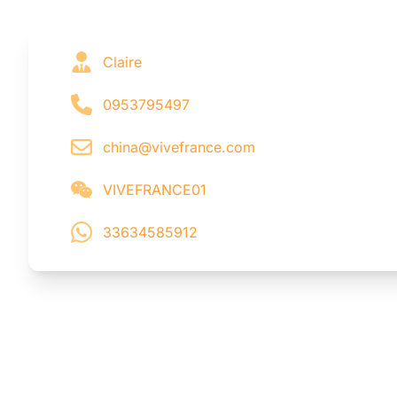
Claire
0953795497
china@vivefrance.com
VIVEFRANCE01
33634585912