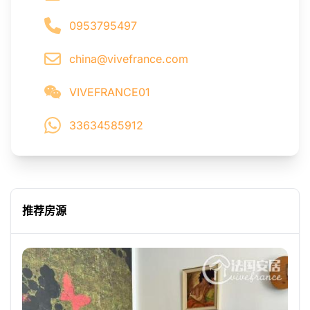
0953795497
china@vivefrance.com
VIVEFRANCE01
33634585912
推荐房源