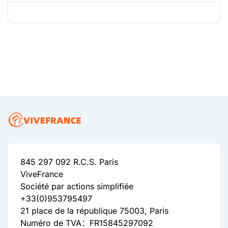
845 297 092 R.C.S. Paris
ViveFrance
Société par actions simplifiée
+33(0)953795497
21 place de la république 75003, Paris
Numéro de TVA：FR15845297092