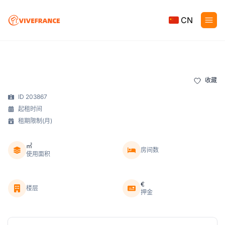
CN
收藏
ID 203867
起租时间
租期限制(月)
㎡
房间数
使用面积
€
楼层
押金