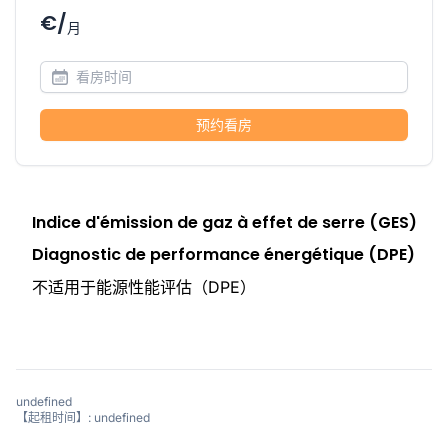
€/
月
预约看房
Indice d'émission de gaz à effet de serre (GES)
Diagnostic de performance énergétique (DPE)
不适用于能源性能评估（DPE）
undefined
【起租时间】: undefined