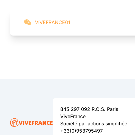
VIVEFRANCE01
845 297 092 R.C.S. Paris
ViveFrance
Société par actions simplifiée
+33(0)953795497