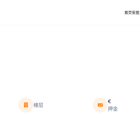
首页
安居
€
楼层
押金