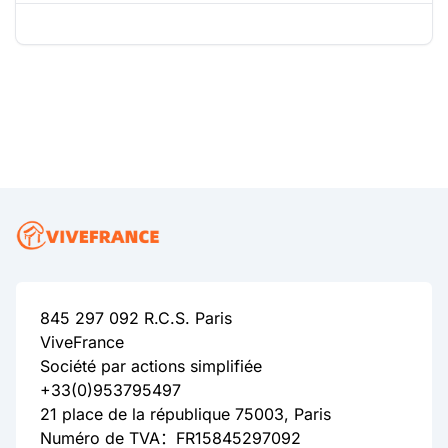
845 297 092 R.C.S. Paris
ViveFrance
Société par actions simplifiée
+33(0)953795497
21 place de la république 75003, Paris
Numéro de TVA：FR15845297092