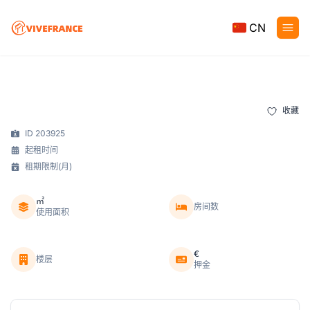
CN
收藏
ID 203925
起租时间
租期限制(月)
㎡
房间数
使用面积
€
楼层
押金