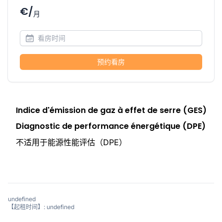
€/
月
预约看房
Indice d'émission de gaz à effet de serre (GES)
Diagnostic de performance énergétique (DPE)
不适用于能源性能评估（DPE）
undefined
【起租时间】: undefined