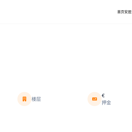
首页
安居
€
楼层
押金