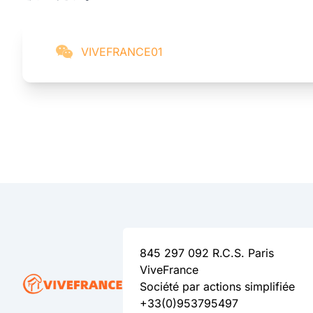
VIVEFRANCE01
845 297 092 R.C.S. Paris
ViveFrance
Société par actions simplifiée
+33(0)953795497