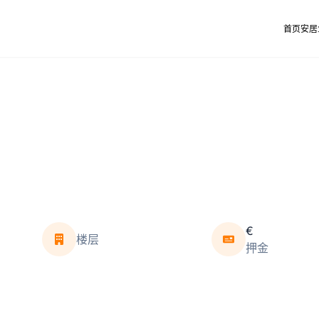
首页
安居
€
楼层
押金