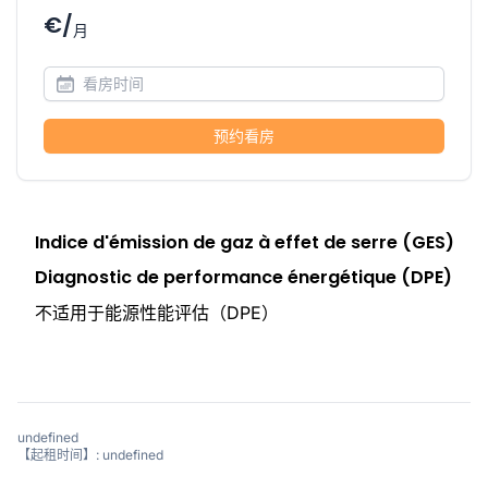
€/
月
预约看房
Indice d'émission de gaz à effet de serre (GES)
Diagnostic de performance énergétique (DPE)
不适用于能源性能评估（DPE）
undefined
【起租时间】: undefined