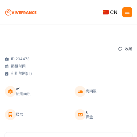
CN
收藏
ID 204473
起租时间
租期限制(月)
㎡
房间数
使用面积
€
楼层
押金