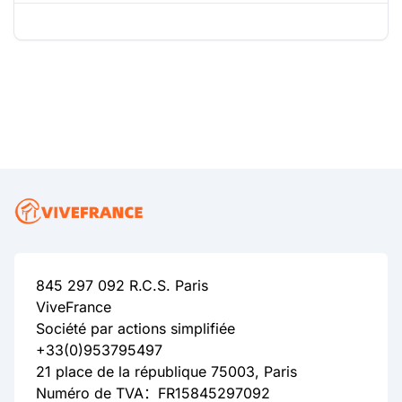
845 297 092 R.C.S. Paris
ViveFrance
Société par actions simplifiée
+33(0)953795497
21 place de la république 75003, Paris
Numéro de TVA：FR15845297092