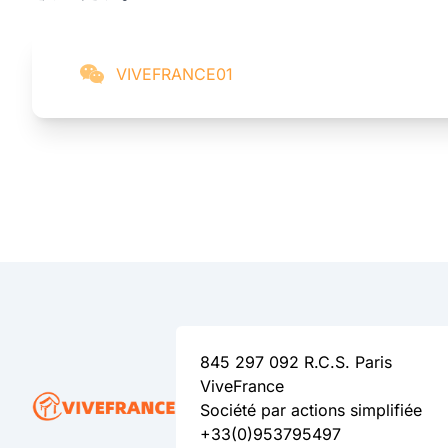
VIVEFRANCE01
845 297 092 R.C.S. Paris
ViveFrance
Société par actions simplifiée
+33(0)953795497