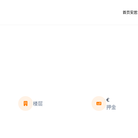
首页
安居
€
楼层
押金