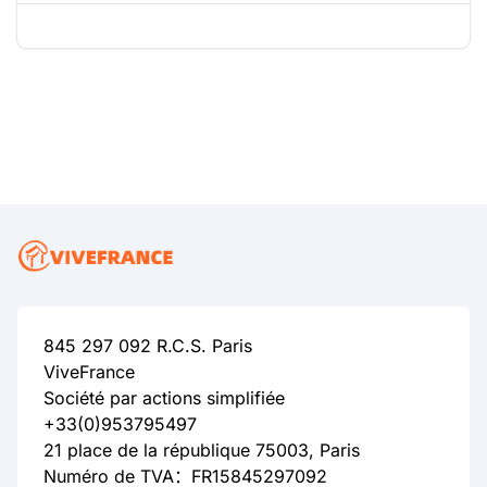
845 297 092 R.C.S. Paris
ViveFrance
Société par actions simplifiée
+33(0)953795497
21 place de la république 75003, Paris
Numéro de TVA：FR15845297092