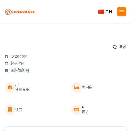
CN
收藏
ID 204601
起租时间
租期限制(月)
㎡
房间数
使用面积
€
楼层
押金