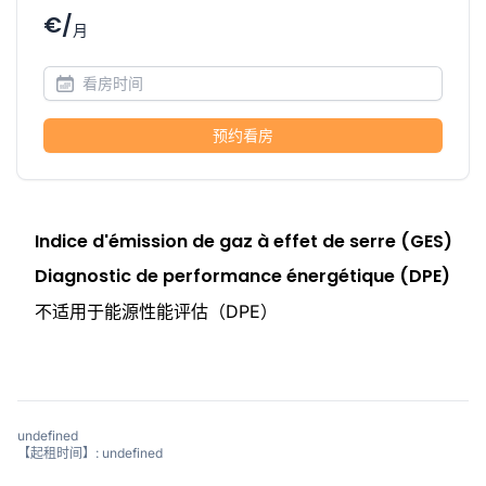
€/
月
预约看房
Indice d'émission de gaz à effet de serre (GES)
Diagnostic de performance énergétique (DPE)
不适用于能源性能评估（DPE）
undefined
【起租时间】: undefined