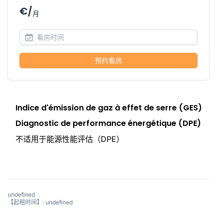
€/
月
预约看房
Indice d'émission de gaz à effet de serre (GES)
Diagnostic de performance énergétique (DPE)
不适用于能源性能评估（DPE）
undefined
【起租时间】: undefined