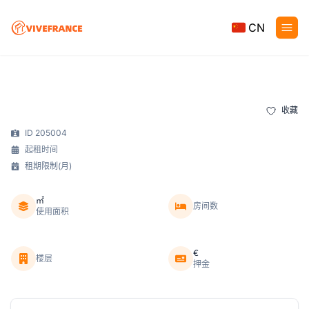
CN
收藏
ID 205004
起租时间
租期限制(月)
㎡
房间数
使用面积
€
楼层
押金