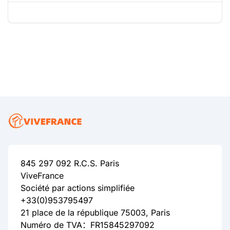
845 297 092 R.C.S. Paris
ViveFrance
Société par actions simplifiée
+33(0)953795497
21 place de la république 75003, Paris
Numéro de TVA：FR15845297092