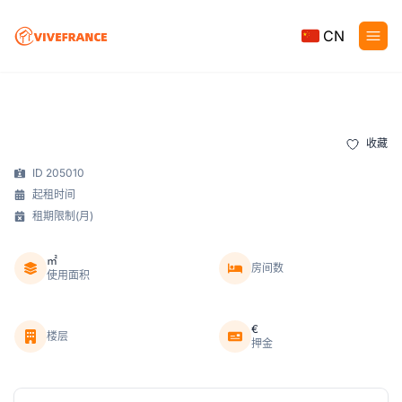
CN
收藏
ID 205010
起租时间
租期限制(月)
㎡
房间数
使用面积
€
楼层
押金