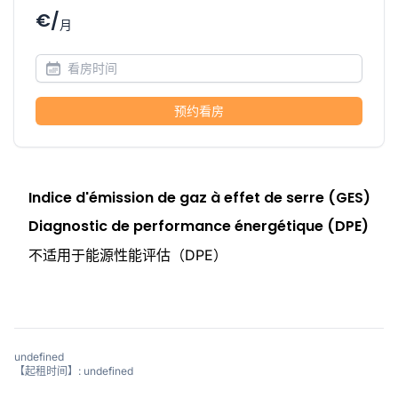
€/
月
预约看房
Indice d'émission de gaz à effet de serre (GES)
Diagnostic de performance énergétique (DPE)
不适用于能源性能评估（DPE）
undefined
【起租时间】: undefined