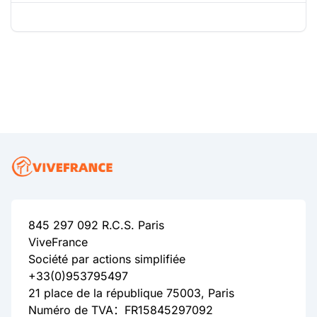
845 297 092 R.C.S. Paris
ViveFrance
Société par actions simplifiée
+33(0)953795497
21 place de la république 75003, Paris
Numéro de TVA：FR15845297092