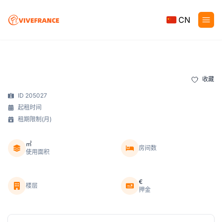
CN
收藏
ID 205027
起租时间
租期限制(月)
㎡
房间数
使用面积
€
楼层
押金