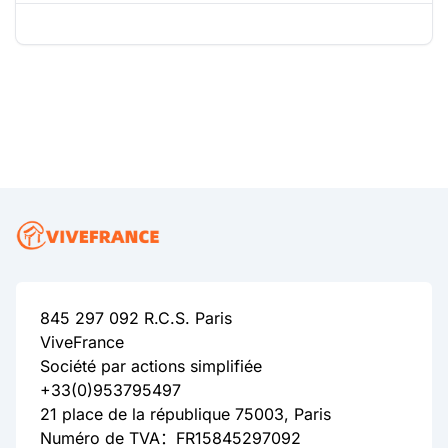
845 297 092 R.C.S. Paris
ViveFrance
Société par actions simplifiée
+33(0)953795497
21 place de la république 75003, Paris
Numéro de TVA：FR15845297092