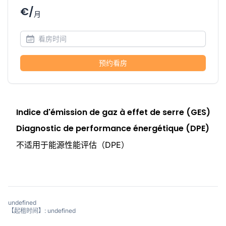
€/
月
预约看房
Indice d'émission de gaz à effet de serre (GES)
Diagnostic de performance énergétique (DPE)
不适用于能源性能评估（DPE）
undefined
【起租时间】: undefined