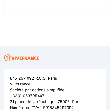
845 297 092 R.C.S. Paris
ViveFrance
Société par actions simplifiée
+33(0)953795497
21 place de la république 75003, Paris
Numéro de TVA：FR15845297092