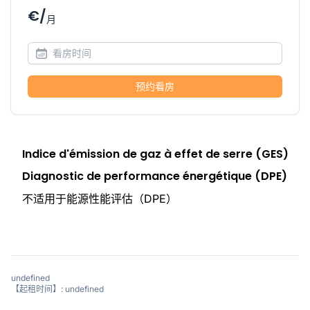
€/
月
预约看房
Indice d'émission de gaz à effet de serre (GES)
Diagnostic de performance énergétique (DPE)
不适用于能源性能评估（DPE）
undefined
【起租时间】: undefined