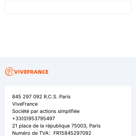
845 297 092 R.C.S. Paris
ViveFrance
Société par actions simplifiée
+33(0)953795497
21 place de la république 75003, Paris
Numéro de TVA：FR15845297092