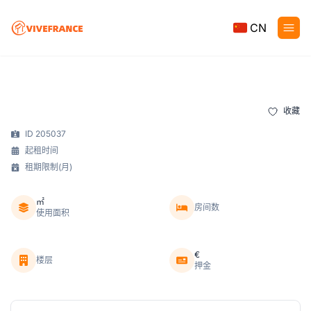
CN
收藏
ID 205037
起租时间
租期限制(月)
㎡
房间数
使用面积
€
楼层
押金