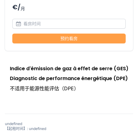
€/
月
预约看房
Indice d'émission de gaz à effet de serre (GES)
Diagnostic de performance énergétique (DPE)
不适用于能源性能评估（DPE）
undefined
【起租时间】: undefined