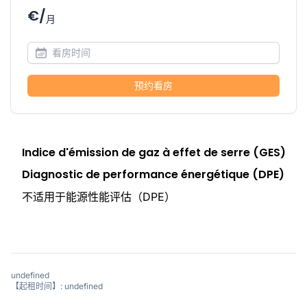
€/
月
预约看房
Indice d'émission de gaz à effet de serre (GES)
Diagnostic de performance énergétique (DPE)
不适用于能源性能评估（DPE）
undefined
【起租时间】: undefined