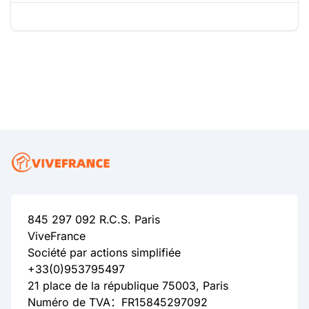
845 297 092 R.C.S. Paris
ViveFrance
Société par actions simplifiée
+33(0)953795497
21 place de la république 75003, Paris
Numéro de TVA：FR15845297092