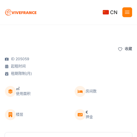
CN
收藏
ID 205059
起租时间
租期限制(月)
㎡
房间数
使用面积
€
楼层
押金