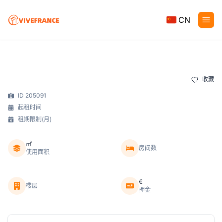
CN
收藏
ID 205091
起租时间
租期限制(月)
㎡
房间数
使用面积
€
楼层
押金