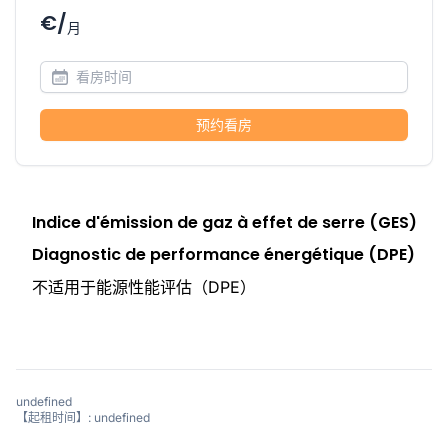
€/
月
预约看房
Indice d'émission de gaz à effet de serre (GES)
Diagnostic de performance énergétique (DPE)
不适用于能源性能评估（DPE）
undefined
【起租时间】: undefined