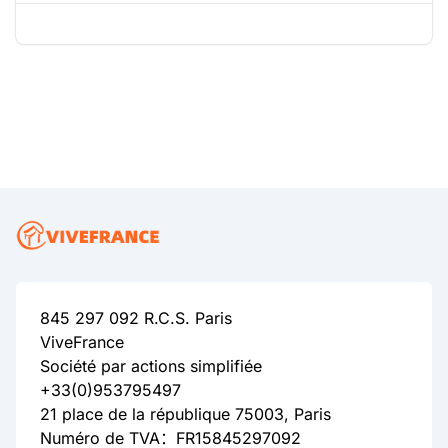
845 297 092 R.C.S. Paris
ViveFrance
Société par actions simplifiée
+33(0)953795497
21 place de la république 75003, Paris
Numéro de TVA：FR15845297092