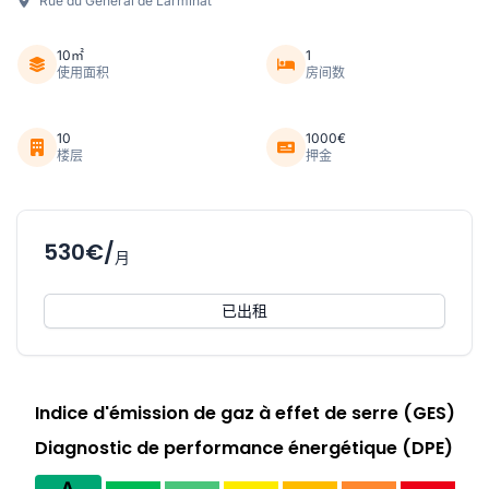
Rue du Général de Larminat
10㎡
1
使用面积
房间数
10
1000€
楼层
押金
530€/
月
已出租
Indice d'émission de gaz à effet de serre (GES)
Diagnostic de performance énergétique (DPE)
A