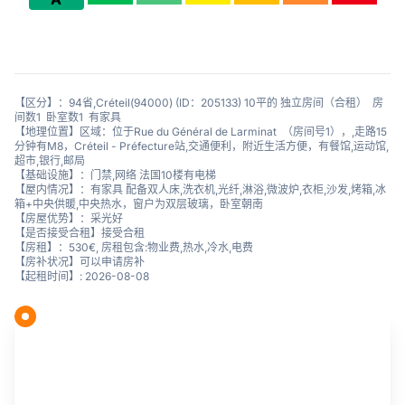
【区分】：94省,Créteil(94000) (ID：205133) 10平的 独立房间（合租） 房
间数1 卧室数1 有家具
【地理位置】区域：位于Rue du Général de Larminat （房间号1），,走路15
分钟有M8，Créteil - Préfecture站,交通便利，附近生活方便，有餐馆,运动馆,
超市,银行,邮局
【基础设施】：门禁,网络 法国10楼有电梯
【屋内情况】：有家具 配备双人床,洗衣机,光纤,淋浴,微波炉,衣柜,沙发,烤箱,冰
箱+中央供暖,中央热水，窗户为双层玻璃，卧室朝南
【房屋优势】：采光好
【是否接受合租】接受合租
【房租】：530€, 房租包含:物业费,热水,冷水,电费
【房补状况】可以申请房补
【起租时间】: 2026-08-08