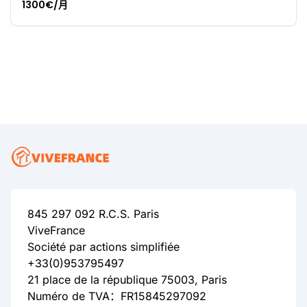
1300€/月
845 297 092 R.C.S. Paris
ViveFrance
Société par actions simplifiée
+33(0)953795497
21 place de la république 75003, Paris
Numéro de TVA：FR15845297092