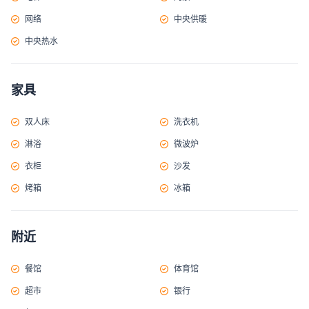
网络
中央供暖
中央热水
家具
双人床
洗衣机
淋浴
微波炉
衣柜
沙发
烤箱
冰箱
附近
餐馆
体育馆
超市
银行