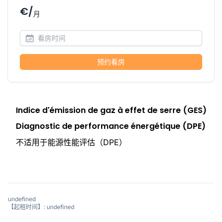
€/
月
预约看房
Indice d'émission de gaz à effet de serre (GES)
Diagnostic de performance énergétique (DPE)
不适用于能源性能评估（DPE）
undefined
【起租时间】: undefined