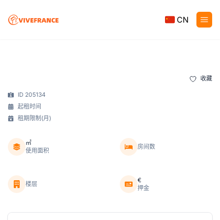
CN
收藏
ID 205134
起租时间
租期限制(月)
㎡
房间数
使用面积
€
楼层
押金