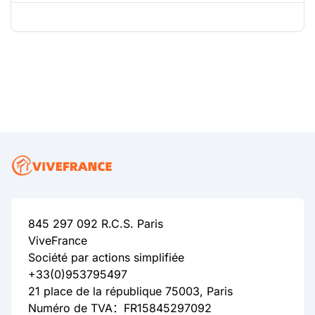
845 297 092 R.C.S. Paris
ViveFrance
Société par actions simplifiée
+33(0)953795497
21 place de la république 75003, Paris
Numéro de TVA：FR15845297092