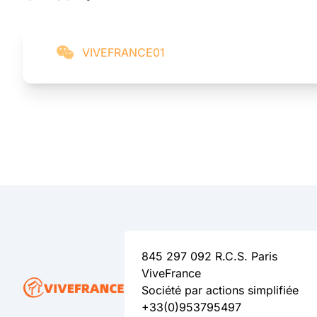
VIVEFRANCE01
845 297 092 R.C.S. Paris
ViveFrance
Société par actions simplifiée
+33(0)953795497