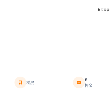
首页
安居
€
楼层
押金