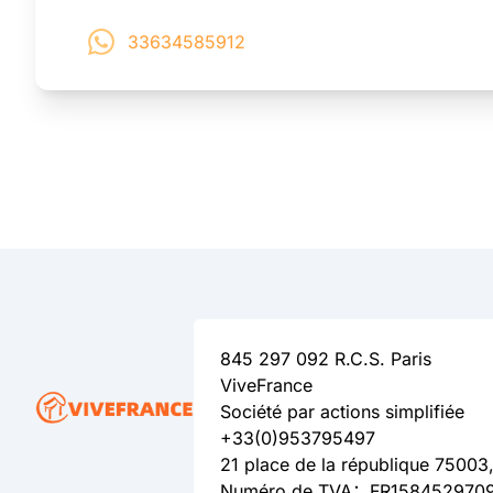
33634585912
845 297 092 R.C.S. Paris
ViveFrance
Société par actions simplifiée
+33(0)953795497
21 place de la république 75003,
Numéro de TVA：FR158452970