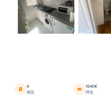
4
1640€
楼层
押金