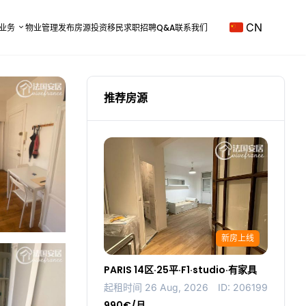
CN
业务
物业管理
发布房源
投资移民
求职招聘
Q&A
联系我们
推荐房源
新房上线
PARIS 14区·25平·F1·studio·有家具
起租时间 26 Aug, 2026
ID: 206199
990€/月