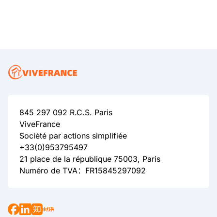
845 297 092 R.C.S. Paris
ViveFrance
Société par actions simplifiée
+33(0)953795497
21 place de la république 75003, Paris
Numéro de TVA：FR15845297092