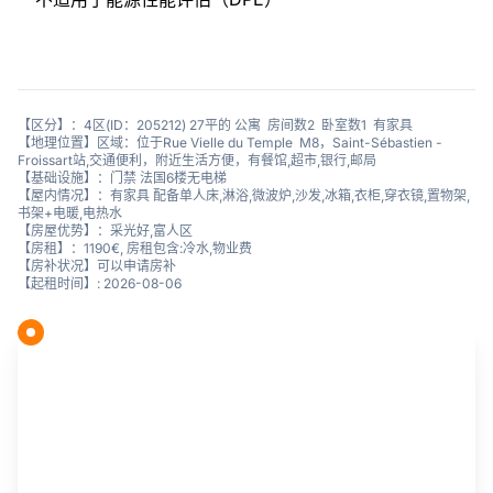
【区分】：4区(ID：205212) 27平的 公寓 房间数2 卧室数1 有家具
【地理位置】区域：位于Rue Vielle du Temple M8，Saint-Sébastien -
Froissart站,交通便利，附近生活方便，有餐馆,超市,银行,邮局
【基础设施】：门禁 法国6楼无电梯
【屋内情况】：有家具 配备单人床,淋浴,微波炉,沙发,冰箱,衣柜,穿衣镜,置物架,
书架+电暖,电热水
【房屋优势】：采光好,富人区
【房租】：1190€, 房租包含:冷水,物业费
【房补状况】可以申请房补
【起租时间】: 2026-08-06