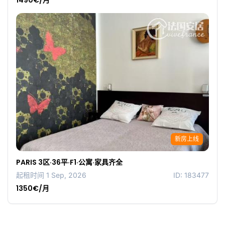
1490€/月
新房上线
PARIS 3区·36平·F1·公寓·家具齐全
起租时间 1 Sep, 2026
ID: 183477
1350€/月