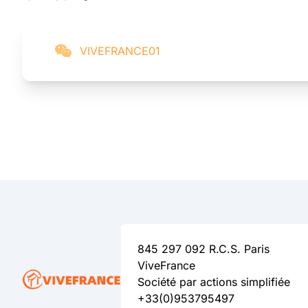
VIVEFRANCE01
845 297 092 R.C.S. Paris
ViveFrance
Société par actions simplifiée
+33(0)953795497