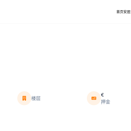
首页
安居
€
楼层
押金