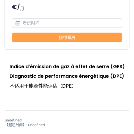
€/
月
预约看房
Indice d'émission de gaz à effet de serre (GES)
Diagnostic de performance énergétique (DPE)
不适用于能源性能评估（DPE）
undefined
【起租时间】: undefined