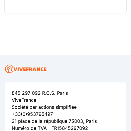
845 297 092 R.C.S. Paris
ViveFrance
Société par actions simplifiée
+33(0)953795497
21 place de la république 75003, Paris
Numéro de TVA：FR15845297092