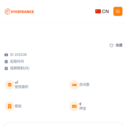
CN
收藏
ID 205239
起租时间
租期限制(月)
㎡
房间数
使用面积
€
楼层
押金