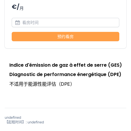
€/
月
预约看房
Indice d'émission de gaz à effet de serre (GES)
Diagnostic de performance énergétique (DPE)
不适用于能源性能评估（DPE）
undefined
【起租时间】: undefined