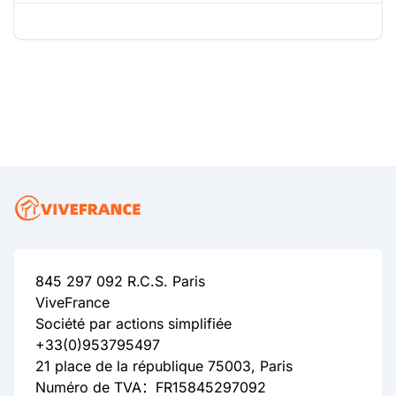
845 297 092 R.C.S. Paris
ViveFrance
Société par actions simplifiée
+33(0)953795497
21 place de la république 75003, Paris
Numéro de TVA：FR15845297092