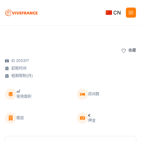
CN
收藏
ID 205317
起租时间
租期限制(月)
㎡
房间数
使用面积
€
楼层
押金