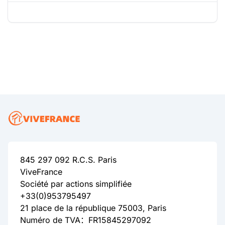
845 297 092 R.C.S. Paris
ViveFrance
Société par actions simplifiée
+33(0)953795497
21 place de la république 75003, Paris
Numéro de TVA：FR15845297092