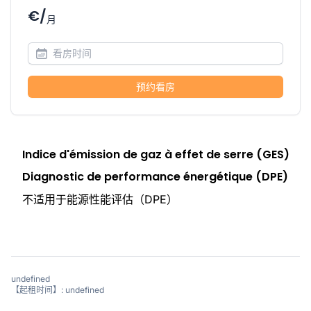
€/
月
预约看房
Indice d'émission de gaz à effet de serre (GES)
Diagnostic de performance énergétique (DPE)
不适用于能源性能评估（DPE）
undefined
【起租时间】: undefined