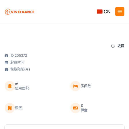
CN
收藏
ID 205372
起租时间
租期限制(月)
㎡
房间数
使用面积
€
楼层
押金