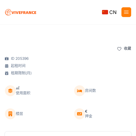
CN
收藏
ID 205396
起租时间
租期限制(月)
㎡
房间数
使用面积
€
楼层
押金