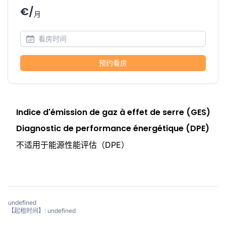
€/
月
预约看房
Indice d'émission de gaz à effet de serre (GES)
Diagnostic de performance énergétique (DPE)
不适用于能源性能评估（DPE）
undefined
【起租时间】: undefined