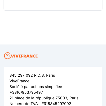
845 297 092 R.C.S. Paris
ViveFrance
Société par actions simplifiée
+33(0)953795497
21 place de la république 75003, Paris
Numéro de TVA：FR15845297092