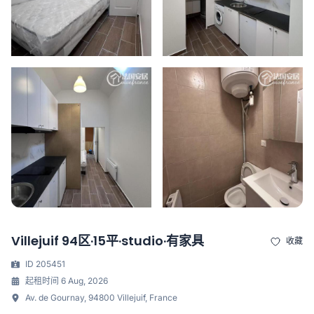
Villejuif 94区·15平·studio·有家具
收藏
ID 205451
起租时间 6 Aug, 2026
Av. de Gournay, 94800 Villejuif, France