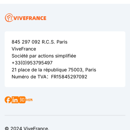
845 297 092 R.C.S. Paris
ViveFrance
Société par actions simplifiée
+33(0)953795497
21 place de la république 75003, Paris
Numéro de TVA：FR15845297092
© 2024 ViveFrance.