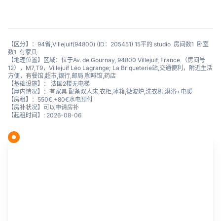
【区分】：94省,Villejuif(94800) (ID：205451) 15平的 studio 房间数1 卧室
数1 有家具
【地理位置】区域：位于Av. de Gournay, 94800 Villejuif, France （房间号
12），M7,T9，Villejuif Léo Lagrange; La Briqueterie站,交通便利，附近生活
方便，有餐馆,超市,银行,邮局,咖啡馆,药店
【基础设施】： 法国2楼无电梯
【屋内情况】：有家具 配备双人床,衣柜,冰箱,微波炉,洗衣机,淋浴+电暖
【房租】：550€,+80€水电预付
【房补状况】可以申请房补
【起租时间】: 2026-08-06