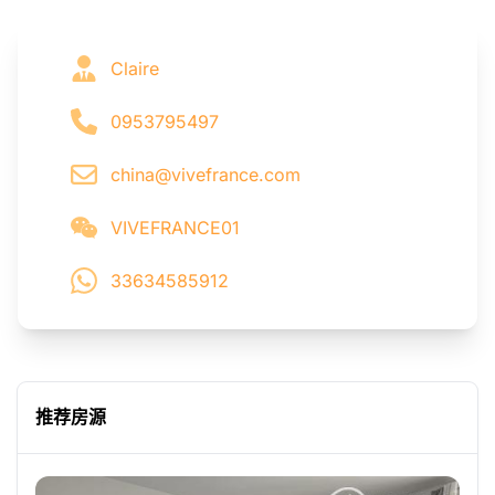
Claire
0953795497
china@vivefrance.com
VIVEFRANCE01
33634585912
推荐房源