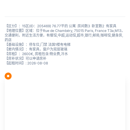
【区分】：15区(ID：205469) 76.77平的 公寓 房间数3 卧室数2 有家具
【地理位置】区域：位于Rue de Chambéry, 75015 Paris, France T3a,M13，
交通便利，附近生活方便，有餐馆,中超,运动馆,超市,银行,邮局,咖啡馆,健身房,
药店
【基础设施】：停车位,门禁 法国1楼有电梯
【屋内情况】：有家具，窗户为双层玻璃
【房租】：2600€, 房租包含:物业费,冷水
【房补状况】可以申请房补
【起租时间】: 2026-08-08