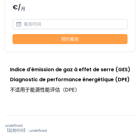
€/
月
预约看房
Indice d'émission de gaz à effet de serre (GES)
Diagnostic de performance énergétique (DPE)
不适用于能源性能评估（DPE）
undefined
【起租时间】: undefined