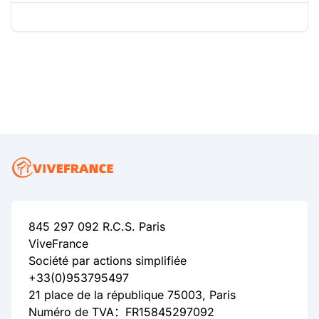
845 297 092 R.C.S. Paris
ViveFrance
Société par actions simplifiée
+33(0)953795497
21 place de la république 75003, Paris
Numéro de TVA：FR15845297092