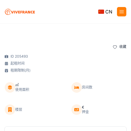
CN
收藏
ID 205493
起租时间
租期限制(月)
㎡
房间数
使用面积
€
楼层
押金