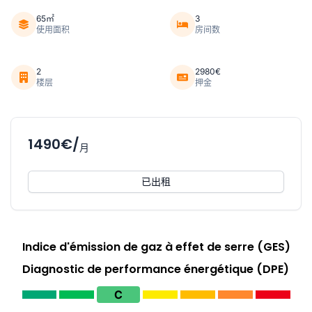
65㎡
3
使用面积
房间数
2
2980€
楼层
押金
1490€/
月
已出租
Indice d'émission de gaz à effet de serre (GES)
Diagnostic de performance énergétique (DPE)
C