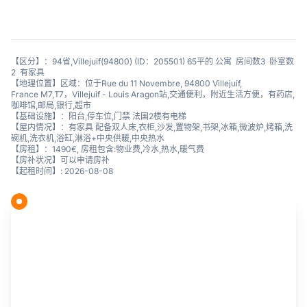
【区分】：94省,Villejuif(94800) (ID：205501) 65平的 公寓 房间数3 卧室数
2 有家具
【地理位置】区域：位于Rue du 11 Novembre, 94800 Villejuif,
France M7,T7，Villejuif - Louis Aragon站,交通便利，附近生活方便，有药店,
咖啡馆,邮局,银行,超市
【基础设施】：阳台,停车位,门禁 法国2楼有电梯
【屋内情况】：有家具 配备双人床,衣柜,沙发,置物架,书架,冰箱,微波炉,烤箱,洗
碗机,洗衣机,浴缸,淋浴+中央供暖,中央热水
【房租】：1490€, 房租包含:物业费,冷水,热水,暖气费
【房补状况】可以申请房补
【起租时间】: 2026-08-08