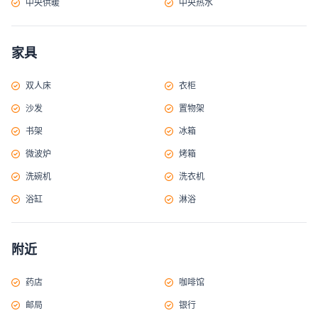
中央供暖
中央热水
家具
双人床
衣柜
沙发
置物架
书架
冰箱
微波炉
烤箱
洗碗机
洗衣机
浴缸
淋浴
附近
药店
咖啡馆
邮局
银行