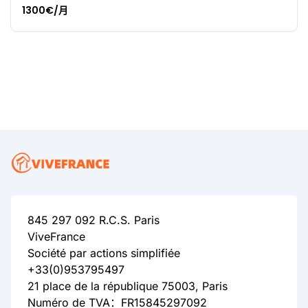
1300€/月
845 297 092 R.C.S. Paris
ViveFrance
Société par actions simplifiée
+33(0)953795497
21 place de la république 75003, Paris
Numéro de TVA：FR15845297092