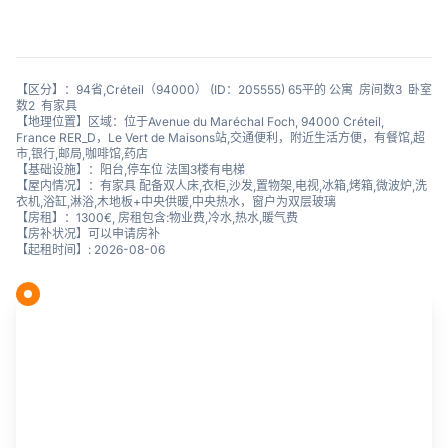
【区分】：94省,Créteil（94000） (ID：205555) 65平的 公寓 房间数3 卧室
数2 有家具
【地理位置】区域：位于Avenue du Maréchal Foch, 94000 Créteil,
France RER_D，Le Vert de Maisons站,交通便利，附近生活方便，有餐馆,超
市,银行,邮局,咖啡馆,药店
【基础设施】：阳台,停车位 法国3楼有电梯
【屋内情况】：有家具 配备双人床,衣柜,沙发,置物架,电视,冰箱,烤箱,微波炉,洗
衣机,浴缸,淋浴,木地板+中央供暖,中央热水，窗户为双层玻璃
【房租】：1300€, 房租包含:物业费,冷水,热水,暖气费
【房补状况】可以申请房补
【起租时间】: 2026-08-06