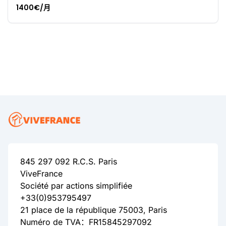
1400€/月
845 297 092 R.C.S. Paris
ViveFrance
Société par actions simplifiée
+33(0)953795497
21 place de la république 75003, Paris
Numéro de TVA：FR15845297092