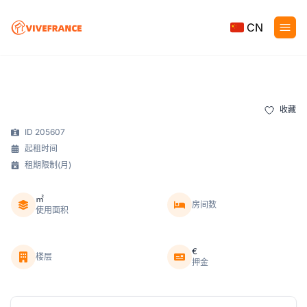
CN
收藏
ID 205607
起租时间
租期限制(月)
㎡
房间数
使用面积
€
楼层
押金