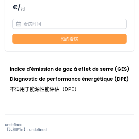
€/
月
预约看房
Indice d'émission de gaz à effet de serre (GES)
Diagnostic de performance énergétique (DPE)
不适用于能源性能评估（DPE）
undefined
【起租时间】: undefined