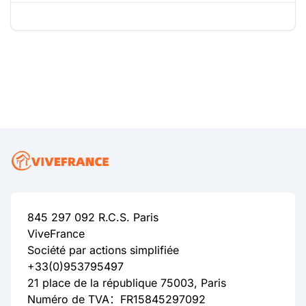
845 297 092 R.C.S. Paris
ViveFrance
Société par actions simplifiée
+33(0)953795497
21 place de la république 75003, Paris
Numéro de TVA：FR15845297092