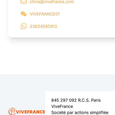
china@vivefrance.com
VIVEFRANCE01
33634585912
845 297 092 R.C.S. Paris
ViveFrance
Société par actions simplifiée