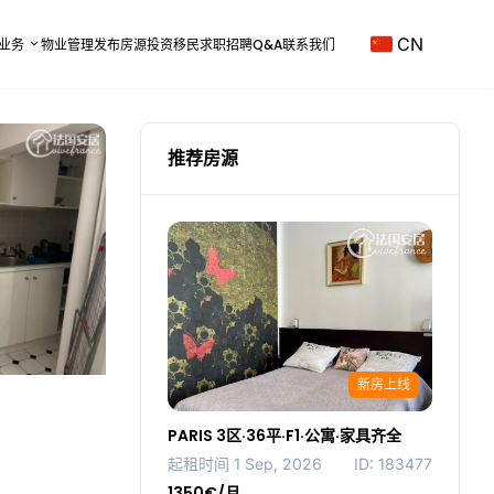
CN
业务
物业管理
发布房源
投资移民
求职招聘
Q&A
联系我们
推荐房源
新房上线
PARIS 3区·36平·F1·公寓·家具齐全
起租时间 1 Sep, 2026
ID: 183477
1350€/月