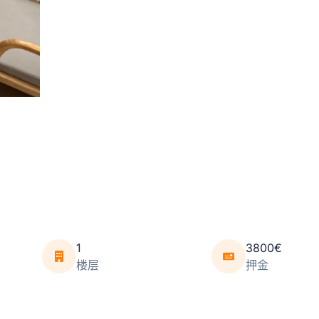
1
3800€
楼层
押金