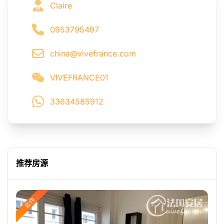
Claire
0953795497
china@vivefrance.com
VIVEFRANCE01
33634585912
推荐房源
合作