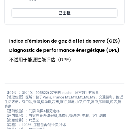
已出租
Indice d'émission de gaz à effet de serre (GES)
Diagnostic de performance énergétique (DPE)
不适用于能源性能评估（DPE）
【区分】：3区(ID：205822) 27平的 studio 卧室数1 有家具
【地理位置】区域：位于Paris, France M3,M11,M5,M8,M9，交通便利，附近
生活方便，有中超,餐馆,运动馆,超市,银行,邮局,小学,中学,高中,咖啡馆,药店,健
身房
【基础设施】：门禁 法国4楼无电梯
【屋内情况】：有家具 配备洗碗机,洗衣机,微波炉+电暖，客厅朝东
【房屋优势】：玛黑区
【房租】：1295€, 房租包含:物业费,冷水