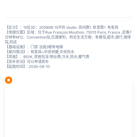
【区分】：15区(ID：205858) 15平的 studio 房间数1 卧室数1 有家具
【地理位置】区域：位于Rue François Mouthon, 75015 Paris, France ,走路7
分钟有M12，Convention站,交通便利，附近生活方便，有餐馆,超市,银行,咖啡
馆,药店
【基础设施】：门禁 法国3楼有电梯
【屋内情况】：有家具+中央供暖,中央热水
【房租】：850€, 房租包含:物业费,冷水,热水,暖气费
【房补状况】可以申请房补
【起租时间】: 2026-08-10