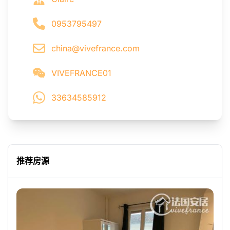
0953795497
china@vivefrance.com
VIVEFRANCE01
33634585912
推荐房源