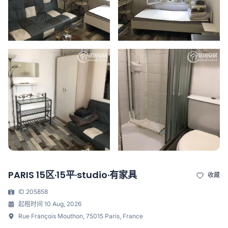
PARIS 15区·15平·studio·有家具
收藏
ID 205858
起租时间 10 Aug, 2026
Rue François Mouthon, 75015 Paris, France