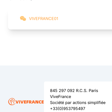
VIVEFRANCE01
845 297 092 R.C.S. Paris
ViveFrance
Société par actions simplifiée
+33(0)953795497