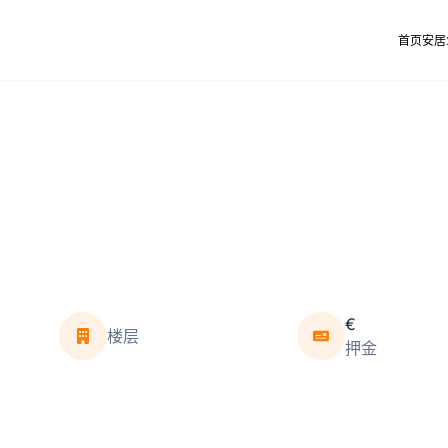
首页
安居
€
楼层
押金