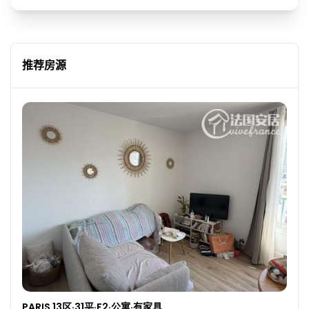
推荐房源
PARIS 13区·31平·F2·公寓·有家具