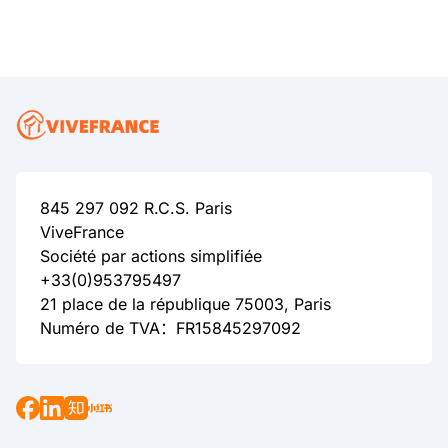
845 297 092 R.C.S. Paris
ViveFrance
Société par actions simplifiée
+33(0)953795497
21 place de la république 75003, Paris
Numéro de TVA：FR15845297092