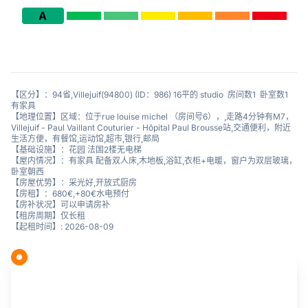
A
【区分】：94省,Villejuif(94800) (ID：986) 16平的 studio 房间数1 卧室数1
有家具
【地理位置】区域：位于rue louise michel （房间号6），,走路4分钟有M7，
Villejuif - Paul Vaillant Couturier - Hôpital Paul Brousse站,交通便利，附近
生活方便，有餐馆,运动馆,超市,银行,邮局
【基础设施】：花园 法国2楼无电梯
【屋内情况】：有家具 配备双人床,木地板,浴缸,衣柜+电暖，窗户为双层玻璃，
卧室朝西
【房屋优势】：采光好,开放式厨房
【房租】：680€,+80€水电预付
【房补状况】可以申请房补
【租房周期】仅长租
【起租时间】: 2026-08-09