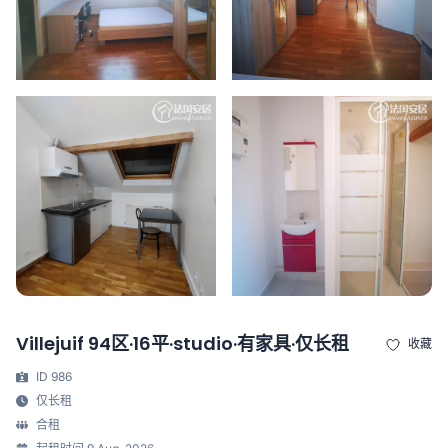
Villejuif 94区·16平·studio·有家具·仅长租
收藏
ID 986
仅长租
合租