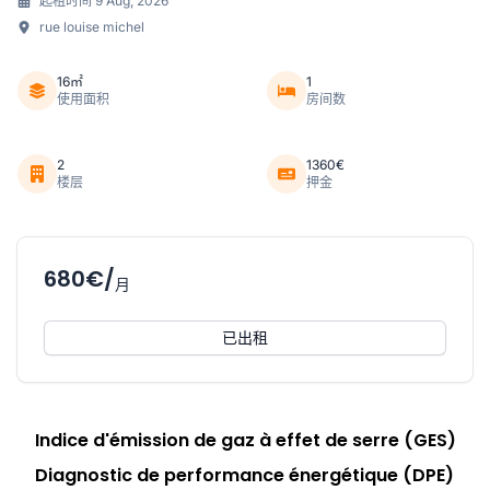
起租时间 9 Aug, 2026
rue louise michel
16㎡
1
使用面积
房间数
2
1360€
楼层
押金
680€/
月
已出租
Indice d'émission de gaz à effet de serre (GES)
Diagnostic de performance énergétique (DPE)