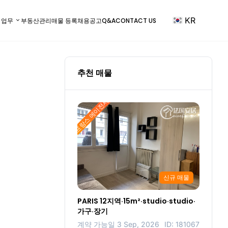
KR
) 업무
부동산관리
매물 등록
채용공고
Q&A
CONTACT US
추천 매물
프랑스 에이전시
신규 매물
PARIS 12지역·15m²·studio·studio·
가구·장기
계약 가능일 3 Sep, 2026
ID: 181067