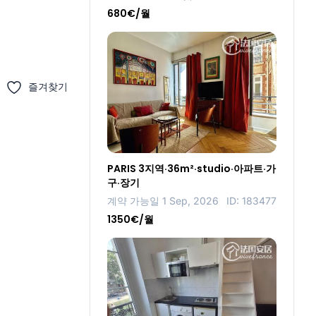
680€/월
즐겨찾기
PARIS 3지역·36m²·studio·아파트·가
구·장기
계약 가능일 1 Sep, 2026
ID: 183477
1350€/월