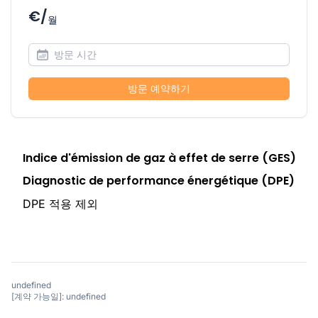
€/
월
방문 예약하기
Indice d'émission de gaz à effet de serre (GES)
Diagnostic de performance énergétique (DPE)
DPE 적용 제외
undefined
[계약 가능일]: undefined