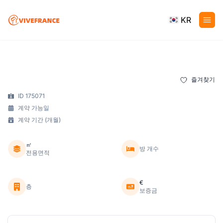
KR
즐겨찾기
ID 175071
계약 가능일
계약 기간 (개월)
㎡
방 개수
전용면적
€
층
보증금