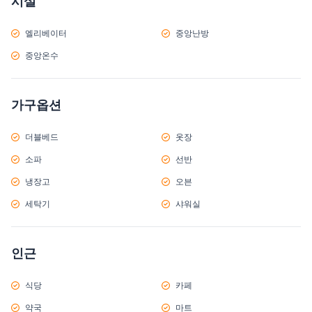
시설
엘리베이터
중앙난방
중앙온수
가구옵션
더블베드
옷장
소파
선반
냉장고
오븐
세탁기
샤워실
인근
식당
카페
약국
마트