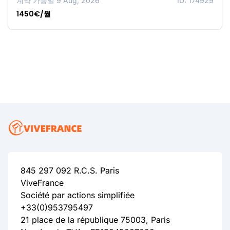
계약 가능일 9 Aug, 2026
ID: 174929
1450€/월
845 297 092 R.C.S. Paris
ViveFrance
Société par actions simplifiée
+33(0)953795497
21 place de la république 75003, Paris