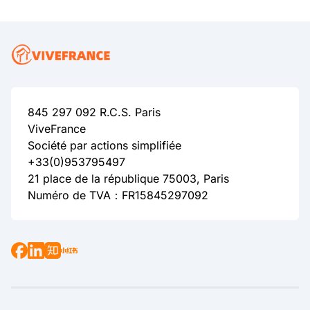
845 297 092 R.C.S. Paris
ViveFrance
Société par actions simplifiée
+33(0)953795497
21 place de la république 75003, Paris
Numéro de TVA：FR15845297092